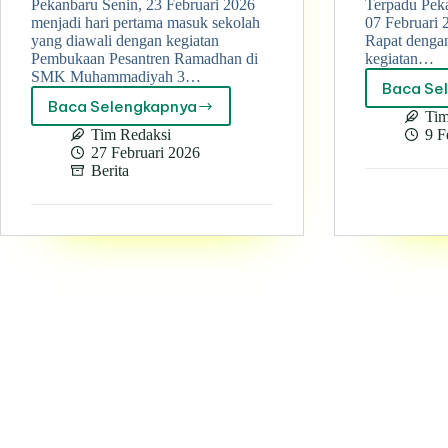
Pekanbaru Senin, 23 Februari 2026
Terpadu Peka
menjadi hari pertama masuk sekolah
07 Februari 
yang diawali dengan kegiatan
Rapat denga
Pembukaan Pesantren Ramadhan di
kegiatan…
SMK Muhammadiyah 3…
Baca Se
Baca Selengkapnya
Penuh
Tim
semangat
Tim Redaksi
9 F
!
27 Februari 2026
Pembukaan
Berita
Pesantren
Ramadhan
oleh
seluruh
warga
SMK
Muhammadiyah
3
terpadu
pekanbaru