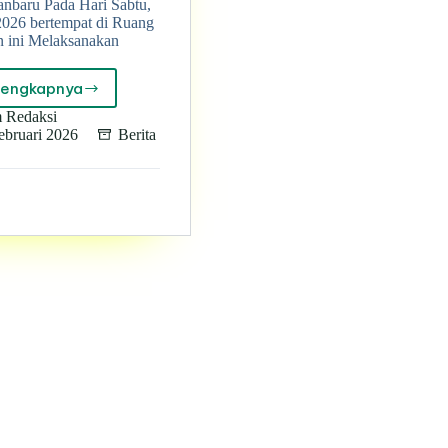
nbaru Pada Hari Sabtu,
2026 bertempat di Ruang
n ini Melaksanakan
lengkapnya
Pererat
silaturahmi,
 Redaksi
perkuat
ebruari 2026
Berita
ukhuwah
di
lingkungan
SMK
Muhammadiyah
3
Terpadu
Pekanbaru