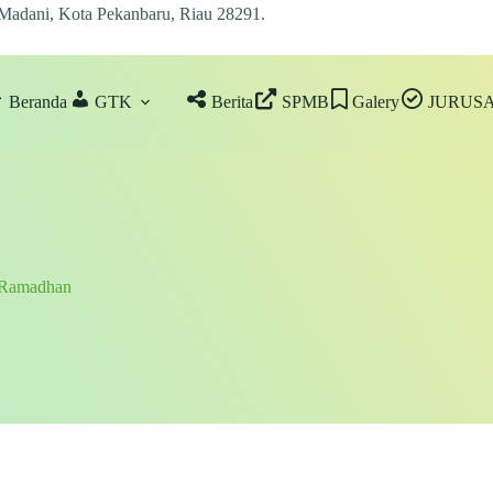
 Madani, Kota Pekanbaru, Riau 28291
.
Beranda
GTK
Berita
SPMB
Galery
JURUS
 Ramadhan