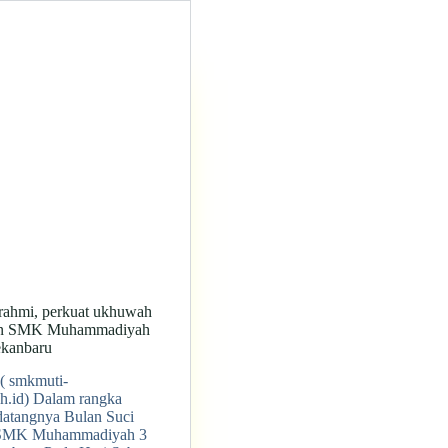
turahmi, perkuat ukhuwah
gan SMK Muhammadiyah
ekanbaru
( smkmuti-
h.id) Dalam rangka
atangnya Bulan Suci
SMK Muhammadiyah 3