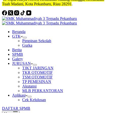
Tuah Madani, Kota Pekanbaru, Riau 28291
.
Beranda
GTK
Pimpinan Sekolah
Gurka
Berita
SPMB
Galery
JURUSAN
TJKT JARINGAN
TKR OTOMOTIF
TSM OTOMOTIF
TP PEMESINAN
Akutansi
MLB PERKANTORAN
Aplikasi
Cek Kelulusan
DAFTAR SPMB