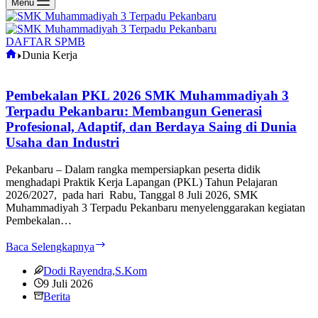
Menu
DAFTAR SPMB
Home
Dunia Kerja
Pembekalan PKL 2026 SMK Muhammadiyah 3
Terpadu Pekanbaru: Membangun Generasi
Profesional, Adaptif, dan Berdaya Saing di Dunia
Usaha dan Industri
Pekanbaru – Dalam rangka mempersiapkan peserta didik
menghadapi Praktik Kerja Lapangan (PKL) Tahun Pelajaran
2026/2027, pada hari Rabu, Tanggal 8 Juli 2026, SMK
Muhammadiyah 3 Terpadu Pekanbaru menyelenggarakan kegiatan
Pembekalan…
Pembekalan
Baca Selengkapnya
PKL
2026
Dodi Rayendra,S.Kom
SMK
9 Juli 2026
Muhammadiyah
Berita
3