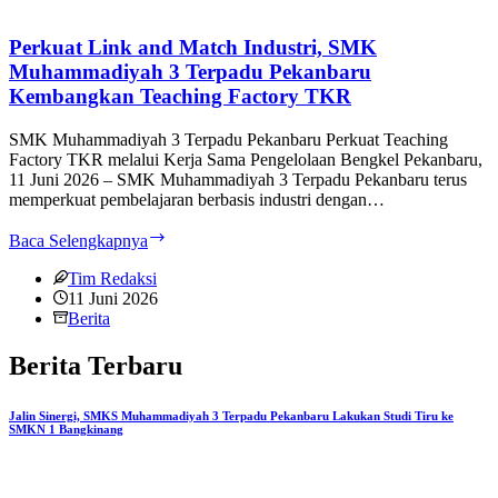
Terpadu
Pekanbaru:
Membangun
Perkuat Link and Match Industri, SMK
Generasi
Muhammadiyah 3 Terpadu Pekanbaru
Profesional,
Kembangkan Teaching Factory TKR
Adaptif,
dan
SMK Muhammadiyah 3 Terpadu Pekanbaru Perkuat Teaching
Berdaya
Factory TKR melalui Kerja Sama Pengelolaan Bengkel Pekanbaru,
Saing
11 Juni 2026 – SMK Muhammadiyah 3 Terpadu Pekanbaru terus
di
memperkuat pembelajaran berbasis industri dengan…
Dunia
Usaha
Perkuat
Baca Selengkapnya
dan
Link
Industri
and
Tim Redaksi
Match
11 Juni 2026
Industri,
Berita
SMK
Muhammadiyah
Berita Terbaru
3
Terpadu
Pekanbaru
Jalin Sinergi, SMKS Muhammadiyah 3 Terpadu Pekanbaru Lakukan Studi Tiru ke
SMKN 1 Bangkinang
Kembangkan
Teaching
Factory
TKR