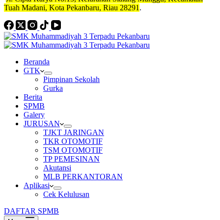
Tuah Madani, Kota Pekanbaru, Riau 28291
.
Beranda
GTK
Pimpinan Sekolah
Gurka
Berita
SPMB
Galery
JURUSAN
TJKT JARINGAN
TKR OTOMOTIF
TSM OTOMOTIF
TP PEMESINAN
Akutansi
MLB PERKANTORAN
Aplikasi
Cek Kelulusan
DAFTAR SPMB