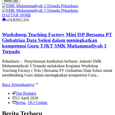
Menu
DAFTAR SPMB
Home
JARINGAN
Workshoop Teaching Factory Mini ISP Bersama PT
Globalriau Data Solusi dalam meningkatkan
kompetensi Guru TJKT SMK Muhammadiyah 3
Terpadu
Pekanbaru – Penyelarasan kurikulum berbasis industri SMK
Muhammadiyah 3 Terpadu melakukan Kegiatan Workshop
Teaching Factory ( Tefa ) Bersama PT Globalriau Data Solusi untuk
membimbing Guru dalam meningkatkan kompetensi Guru…
Workshoop
Baca Selengkapnya
Teaching
Factory
Tim Redaksi
Mini
12 April 2026
ISP
Berita
,
TKJ Update
Bersama
PT
Berita Terbaru