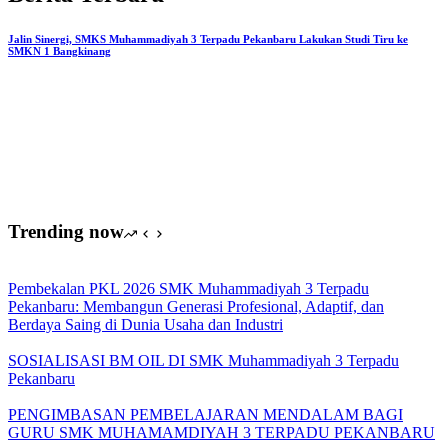
Globalriau
Data
Solusi
Jalin Sinergi, SMKS Muhammadiyah 3 Terpadu Pekanbaru Lakukan Studi Tiru ke
SMKN 1 Bangkinang
dalam
meningkatkan
kompetensi
Guru
TJKT
SMK
Muhammadiyah
3
Terpadu
Trending now
Pembekalan PKL 2026 SMK Muhammadiyah 3 Terpadu
Pekanbaru: Membangun Generasi Profesional, Adaptif, dan
Berdaya Saing di Dunia Usaha dan Industri
SOSIALISASI BM OIL DI SMK Muhammadiyah 3 Terpadu
Pekanbaru
PENGIMBASAN PEMBELAJARAN MENDALAM BAGI
GURU SMK MUHAMAMDIYAH 3 TERPADU PEKANBARU