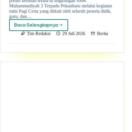
positif kembali terasa di lingkungan SMK
Muhammadiyah 3 Terpadu Pekanbaru melalui kegiatan
rutin Pagi Ceria yang diikuti oleh seluruh peserta didik,
guru, dan…
Baca Selengkapnya
Pagi
Ceria
Tim Redaksi
29 Juli 2026
Berita
di
SMK
Muhammadiyah
3
Terpadu
Pekanbaru
Melaksanakan
Senam
Anak
Indonesia
Sehat
dan
Motivasi,
dan
Budaya
Positif
Sekolah