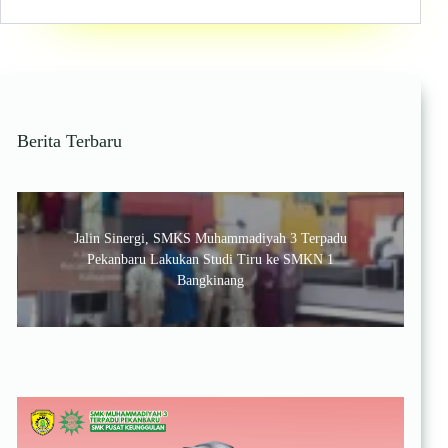
3
Terpadu
Pekanbaru:
Membangun
Generasi
Profesional,
Adaptif,
Berita Terbaru
dan
Berdaya
Saing
di
Dunia
Jalin Sinergi, SMKS Muhammadiyah 3 Terpadu
Usaha
Pekanbaru Lakukan Studi Tiru ke SMKN 1
dan
Industri
Bangkinang