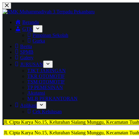
Skip
to
content
Beranda
GTK
Pimpinan Sekolah
Gurka
Berita
SPMB
Galery
JURUSAN
TJKT JARINGAN
TKR OTOMOTIF
TSM OTOMOTIF
TP PEMESINAN
Akutansi
MLB PERKANTORAN
Aplikasi
Cek Kelulusan
Jl. Cipta Karya No.15, Kelurahan Sialang Munggu, Kecamatan Tua
Jl. Cipta Karya No.15, Kelurahan Sialang Munggu, Kecamatan Tua