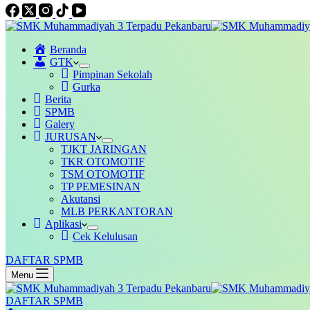
Beranda
GTK
Pimpinan Sekolah
Gurka
Berita
SPMB
Galery
JURUSAN
TJKT JARINGAN
TKR OTOMOTIF
TSM OTOMOTIF
TP PEMESINAN
Akutansi
MLB PERKANTORAN
Aplikasi
Cek Kelulusan
DAFTAR SPMB
Menu
DAFTAR SPMB