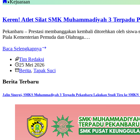
Home
Kejuaraan
Keren! Atlet Silat SMK Muhammadiyah 3 Terpadu Pe
Pekanbaru – Prestasi membanggakan kembali ditorehkan oleh siswa-
Piala Kementerian Pemuda dan Olahraga.…
Keren!
Baca Selengkapnya
Atlet
Silat
Tim Redaksi
SMK
25 Mei 2026
Muhammadiyah
Berita
,
Tapak Suci
3
Berita Terbaru
Terpadu
Pekanbaru
Raih
Jalin Sinergi, SMKS Muhammadiyah 3 Terpadu Pekanbaru Lakukan Studi Tiru ke SMKN 
Prestasi
Gemilang
di
Ajang
Nasional