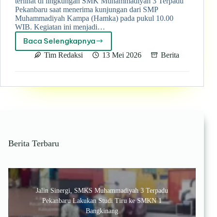
terlihat di lingkungan SMK Muhammadiyah 3 Terpadu
Pekanbaru saat menerima kunjungan dari SMP
Muhammadiyah Kampa (Hamka) pada pukul 10.00
WIB. Kegiatan ini menjadi…
Baca Selengkapnya
SMP
Muhammadiyah
Tim Redaksi
13 Mei 2026
Berita
Kampa
Kunjungi
SMK
Muhammadiyah
3
Terpadu
Pekanbaru,
Pererat
Silaturahmi
Berita Terbaru
dan
Kenalkan
Dunia
Kejuruan
Jalin Sinergi, SMKS Muhammadiyah 3 Terpadu
Pekanbaru Lakukan Studi Tiru ke SMKN 1
Bangkinang