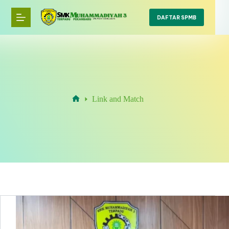
Skip
to
DAFTAR SPMB
content
Link and Match
Home