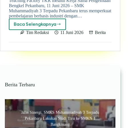
Teaching Factory TKR melalui Kerja Sama Pengelolaan
Bengkel Pekanbaru, 11 Juni 2026 – SMK
Muhammadiyah 3 Terpadu Pekanbaru terus memperkuat
pembelajaran berbasis industri dengan…
Baca Selengkapnya
Perkuat
Link
Tim Redaksi
11 Juni 2026
Berita
and
Match
Industri,
SMK
Muhammadiyah
3
Terpadu
Pekanbaru
Kembangkan
Berita Terbaru
Teaching
Factory
TKR
Jalin Sinergi, SMKS Muhammadiyah 3 Terpadu
Pekanbaru Lakukan Studi Tiru ke SMKN 1
Bangkinang