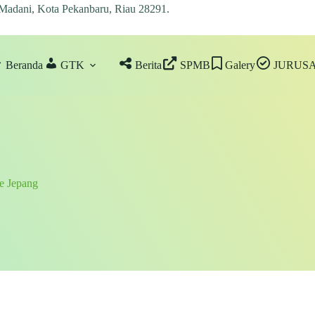
 Madani, Kota Pekanbaru, Riau 28291
.
Beranda
GTK
Berita
SPMB
Galery
JURUS
e Jepang