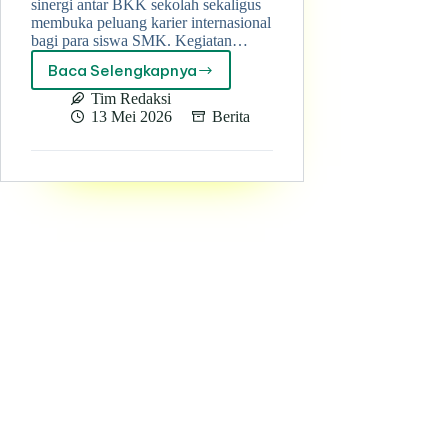
sinergi antar BKK sekolah sekaligus
membuka peluang karier internasional
bagi para siswa SMK. Kegiatan…
Baca Selengkapnya
Forum
Komunikasi
Tim Redaksi
BKK
13 Mei 2026
Berita
Kota
Pekanbaru
Bahas
Peluang
Magang
dan
Kerja
ke
Jepang