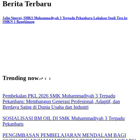
Terpadu
Berita Terbaru
Pekanbaru:
Membangun
Generasi
Jalin Sinergi, SMKS Muhammadiyah 3 Terpadu Pekanbaru Lakukan Studi Tiru ke
SMKN 1 Bangkinang
Profesional,
Adaptif,
dan
Berdaya
Saing
di
Dunia
Usaha
dan
Industri
Trending now
Pembekalan PKL 2026 SMK Muhammadiyah 3 Terpadu
Pekanbaru: Membangun Generasi Profesional, Adaptif, dan
Berdaya Saing di Dunia Usaha dan Industri
SOSIALISASI BM OIL DI SMK Muhammadiyah 3 Terpadu
Pekanbaru
PENGIMBASAN PEMBELAJARAN MENDALAM BAGI