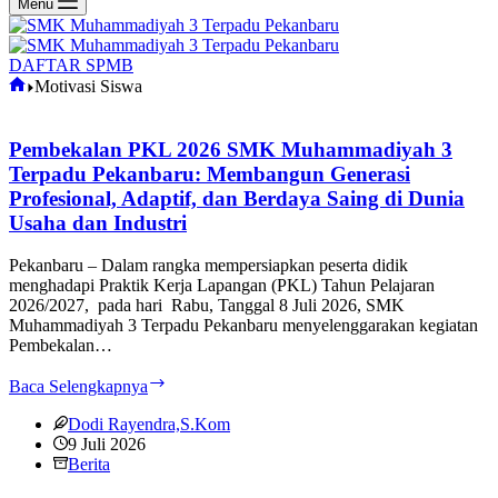
Menu
DAFTAR SPMB
Home
Motivasi Siswa
Pembekalan PKL 2026 SMK Muhammadiyah 3
Terpadu Pekanbaru: Membangun Generasi
Profesional, Adaptif, dan Berdaya Saing di Dunia
Usaha dan Industri
Pekanbaru – Dalam rangka mempersiapkan peserta didik
menghadapi Praktik Kerja Lapangan (PKL) Tahun Pelajaran
2026/2027, pada hari Rabu, Tanggal 8 Juli 2026, SMK
Muhammadiyah 3 Terpadu Pekanbaru menyelenggarakan kegiatan
Pembekalan…
Pembekalan
Baca Selengkapnya
PKL
2026
Dodi Rayendra,S.Kom
SMK
9 Juli 2026
Muhammadiyah
Berita
3