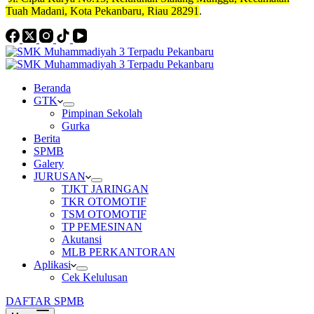
Tuah Madani, Kota Pekanbaru, Riau 28291
.
Beranda
GTK
Pimpinan Sekolah
Gurka
Berita
SPMB
Galery
JURUSAN
TJKT JARINGAN
TKR OTOMOTIF
TSM OTOMOTIF
TP PEMESINAN
Akutansi
MLB PERKANTORAN
Aplikasi
Cek Kelulusan
DAFTAR SPMB