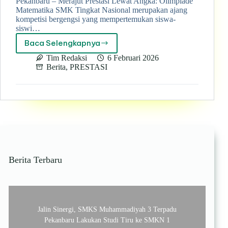
Pekanbaru – Merajut Prestasi Lewat Angka: Olimpiade
Matematika SMK Tingkat Nasional merupakan ajang
kompetisi bergengsi yang mempertemukan siswa-
siswi…
Baca Selengkapnya
SMK
Muhammadiyah
Tim Redaksi
6 Februari 2026
03
Berita
,
PRESTASI
Pekanbaru
siap
bersaing
di
Olimpiade
Matematika
Tingkat
Nasional
Berita Terbaru
Jalin Sinergi, SMKS Muhammadiyah 3 Terpadu
Pekanbaru Lakukan Studi Tiru ke SMKN 1