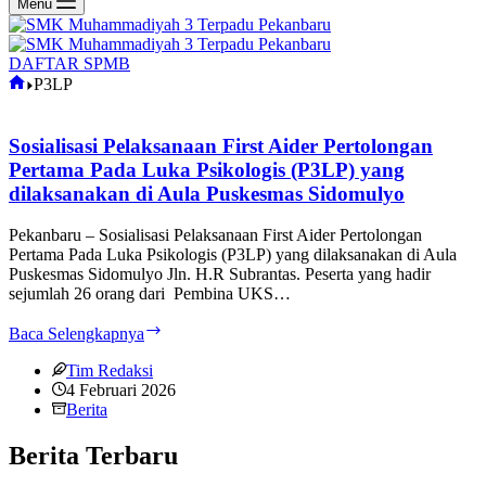
Menu
DAFTAR SPMB
Home
P3LP
Sosialisasi Pelaksanaan First Aider Pertolongan
Pertama Pada Luka Psikologis (P3LP) yang
dilaksanakan di Aula Puskesmas Sidomulyo
Pekanbaru – Sosialisasi Pelaksanaan First Aider Pertolongan
Pertama Pada Luka Psikologis (P3LP) yang dilaksanakan di Aula
Puskesmas Sidomulyo Jln. H.R Subrantas. Peserta yang hadir
sejumlah 26 orang dari Pembina UKS…
Sosialisasi
Baca Selengkapnya
Pelaksanaan
First
Tim Redaksi
Aider
4 Februari 2026
Pertolongan
Berita
Pertama
Pada
Berita Terbaru
Luka
Psikologis