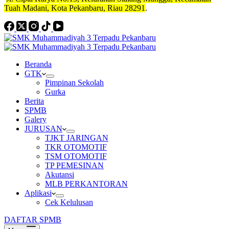
Tuah Madani, Kota Pekanbaru, Riau 28291
.
Beranda
GTK
Pimpinan Sekolah
Gurka
Berita
SPMB
Galery
JURUSAN
TJKT JARINGAN
TKR OTOMOTIF
TSM OTOMOTIF
TP PEMESINAN
Akutansi
MLB PERKANTORAN
Aplikasi
Cek Kelulusan
DAFTAR SPMB