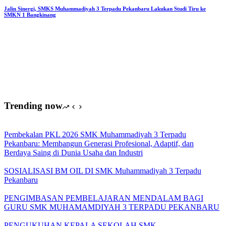
(P3LP)
Jalin Sinergi, SMKS Muhammadiyah 3 Terpadu Pekanbaru Lakukan Studi Tiru ke
SMKN 1 Bangkinang
yang
dilaksanakan
di
Aula
Puskesmas
Sidomulyo
Trending now
Pembekalan PKL 2026 SMK Muhammadiyah 3 Terpadu
Pekanbaru: Membangun Generasi Profesional, Adaptif, dan
Berdaya Saing di Dunia Usaha dan Industri
SOSIALISASI BM OIL DI SMK Muhammadiyah 3 Terpadu
Pekanbaru
PENGIMBASAN PEMBELAJARAN MENDALAM BAGI
GURU SMK MUHAMAMDIYAH 3 TERPADU PEKANBARU
PENGUKUHAN KEPALA SEKOLAH SMK