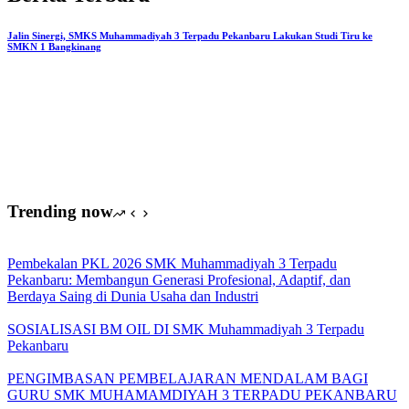
SMK
Muhammadiyah
3
Jalin Sinergi, SMKS Muhammadiyah 3 Terpadu Pekanbaru Lakukan Studi Tiru ke
SMKN 1 Bangkinang
Terpadu
Pekanbaru
Berjalan
Sukses,
Guru
dan
Karyawan
Antusias
Ikuti
Pemaparan
Trending now
Paket
Umrah
Pembekalan PKL 2026 SMK Muhammadiyah 3 Terpadu
Pekanbaru: Membangun Generasi Profesional, Adaptif, dan
Berdaya Saing di Dunia Usaha dan Industri
SOSIALISASI BM OIL DI SMK Muhammadiyah 3 Terpadu
Pekanbaru
PENGIMBASAN PEMBELAJARAN MENDALAM BAGI
GURU SMK MUHAMAMDIYAH 3 TERPADU PEKANBARU