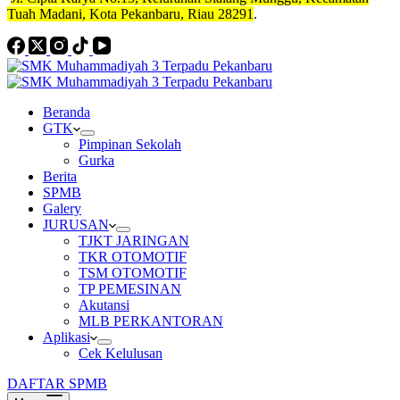
Tuah Madani, Kota Pekanbaru, Riau 28291
.
Beranda
GTK
Pimpinan Sekolah
Gurka
Berita
SPMB
Galery
JURUSAN
TJKT JARINGAN
TKR OTOMOTIF
TSM OTOMOTIF
TP PEMESINAN
Akutansi
MLB PERKANTORAN
Aplikasi
Cek Kelulusan
DAFTAR SPMB