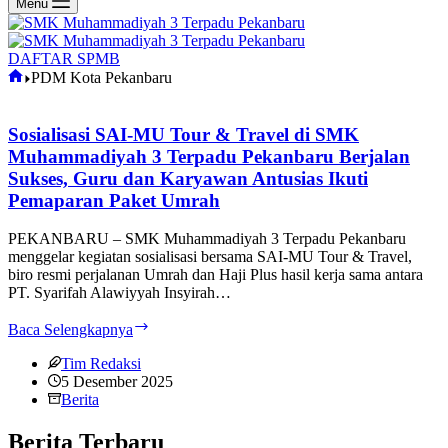
Menu
DAFTAR SPMB
Home
PDM Kota Pekanbaru
Sosialisasi SAI-MU Tour & Travel di SMK
Muhammadiyah 3 Terpadu Pekanbaru Berjalan
Sukses, Guru dan Karyawan Antusias Ikuti
Pemaparan Paket Umrah
PEKANBARU – SMK Muhammadiyah 3 Terpadu Pekanbaru
menggelar kegiatan sosialisasi bersama SAI-MU Tour & Travel,
biro resmi perjalanan Umrah dan Haji Plus hasil kerja sama antara
PT. Syarifah Alawiyyah Insyirah…
Sosialisasi
Baca Selengkapnya
SAI-
MU
Tim Redaksi
Tour
5 Desember 2025
&
Berita
Travel
di
Berita Terbaru