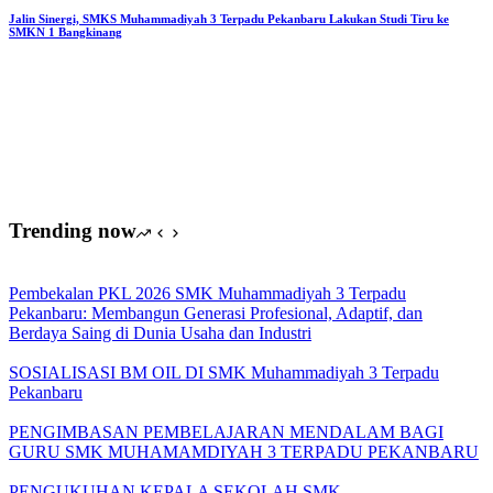
Pekanbaru
Jalin Sinergi, SMKS Muhammadiyah 3 Terpadu Pekanbaru Lakukan Studi Tiru ke
SMKN 1 Bangkinang
Kembangkan
Teaching
Factory
TKR
Trending now
Pembekalan PKL 2026 SMK Muhammadiyah 3 Terpadu
Pekanbaru: Membangun Generasi Profesional, Adaptif, dan
Berdaya Saing di Dunia Usaha dan Industri
SOSIALISASI BM OIL DI SMK Muhammadiyah 3 Terpadu
Pekanbaru
PENGIMBASAN PEMBELAJARAN MENDALAM BAGI
GURU SMK MUHAMAMDIYAH 3 TERPADU PEKANBARU
PENGUKUHAN KEPALA SEKOLAH SMK