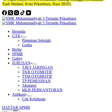
Tuah Madani, Kota Pekanbaru, Riau 28291
.
Beranda
GTK
Pimpinan Sekolah
Gurka
Berita
SPMB
Galery
JURUSAN
TJKT JARINGAN
TKR OTOMOTIF
TSM OTOMOTIF
TP PEMESINAN
Akutansi
MLB PERKANTORAN
Aplikasi
Cek Kelulusan
DAFTAR SPMB