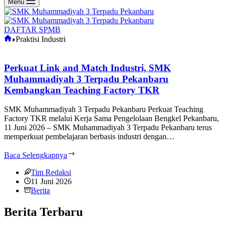
Menu
DAFTAR SPMB
Home
Praktisi Industri
Perkuat Link and Match Industri, SMK
Muhammadiyah 3 Terpadu Pekanbaru
Kembangkan Teaching Factory TKR
SMK Muhammadiyah 3 Terpadu Pekanbaru Perkuat Teaching
Factory TKR melalui Kerja Sama Pengelolaan Bengkel Pekanbaru,
11 Juni 2026 – SMK Muhammadiyah 3 Terpadu Pekanbaru terus
memperkuat pembelajaran berbasis industri dengan…
Perkuat
Baca Selengkapnya
Link
and
Tim Redaksi
Match
11 Juni 2026
Industri,
Berita
SMK
Muhammadiyah
Berita Terbaru
3
Terpadu