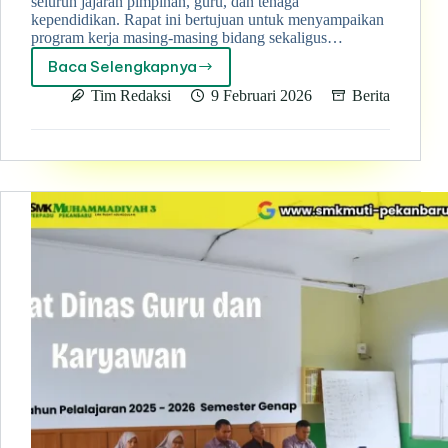
seluruh jajaran pimpinan, guru, dan tenaga
kependidikan. Rapat ini bertujuan untuk menyampaikan
program kerja masing-masing bidang sekaligus…
Baca Selengkapnya
Rapat
Dinas
Tim Redaksi
9 Februari 2026
Berita
SMK
Muhammadiyah
3
Terpadu
Pekanbaru
Bahas
Program
Kerja
dan
Evaluasi
Kinerja