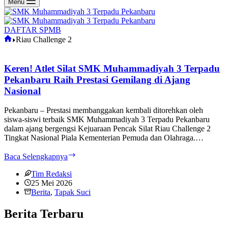
Menu
DAFTAR SPMB
Home
Riau Challenge 2
Keren! Atlet Silat SMK Muhammadiyah 3 Terpadu
Pekanbaru Raih Prestasi Gemilang di Ajang
Nasional
Pekanbaru – Prestasi membanggakan kembali ditorehkan oleh
siswa-siswi terbaik SMK Muhammadiyah 3 Terpadu Pekanbaru
dalam ajang bergengsi Kejuaraan Pencak Silat Riau Challenge 2
Tingkat Nasional Piala Kementerian Pemuda dan Olahraga.…
Keren!
Baca Selengkapnya
Atlet
Silat
Tim Redaksi
SMK
25 Mei 2026
Muhammadiyah
Berita
,
Tapak Suci
3
Terpadu
Berita Terbaru
Pekanbaru
Raih