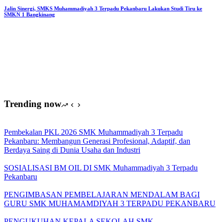
Prestasi
Jalin Sinergi, SMKS Muhammadiyah 3 Terpadu Pekanbaru Lakukan Studi Tiru ke
SMKN 1 Bangkinang
Gemilang
di
Ajang
Nasional
Trending now
Pembekalan PKL 2026 SMK Muhammadiyah 3 Terpadu
Pekanbaru: Membangun Generasi Profesional, Adaptif, dan
Berdaya Saing di Dunia Usaha dan Industri
SOSIALISASI BM OIL DI SMK Muhammadiyah 3 Terpadu
Pekanbaru
PENGIMBASAN PEMBELAJARAN MENDALAM BAGI
GURU SMK MUHAMAMDIYAH 3 TERPADU PEKANBARU
PENGUKUHAN KEPALA SEKOLAH SMK