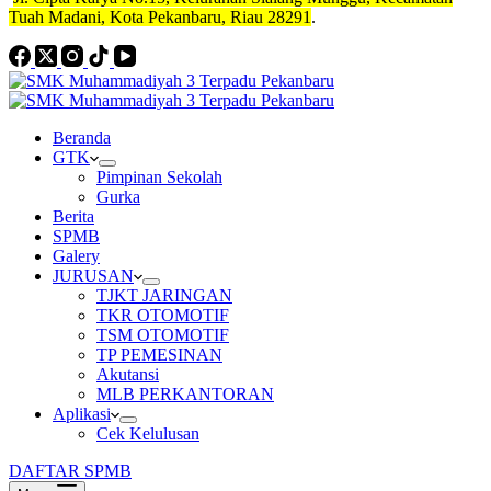
Tuah Madani, Kota Pekanbaru, Riau 28291
.
Beranda
GTK
Pimpinan Sekolah
Gurka
Berita
SPMB
Galery
JURUSAN
TJKT JARINGAN
TKR OTOMOTIF
TSM OTOMOTIF
TP PEMESINAN
Akutansi
MLB PERKANTORAN
Aplikasi
Cek Kelulusan
DAFTAR SPMB