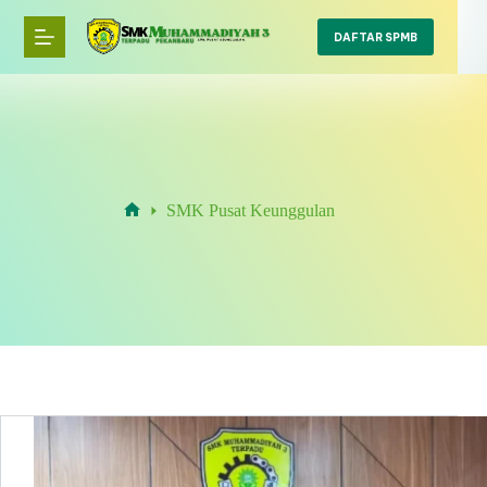
Skip
to
DAFTAR SPMB
content
SMK Pusat Keunggulan
Home