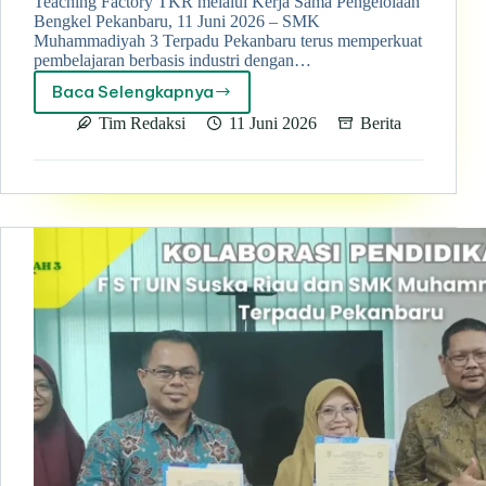
Teaching Factory TKR melalui Kerja Sama Pengelolaan
Bengkel Pekanbaru, 11 Juni 2026 – SMK
Muhammadiyah 3 Terpadu Pekanbaru terus memperkuat
pembelajaran berbasis industri dengan…
Baca Selengkapnya
Perkuat
Link
Tim Redaksi
11 Juni 2026
Berita
and
Match
Industri,
SMK
Muhammadiyah
3
Terpadu
Pekanbaru
Kembangkan
Teaching
Factory
TKR