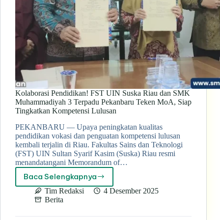
Kolaborasi Pendidikan! FST UIN Suska Riau dan SMK
Muhammadiyah 3 Terpadu Pekanbaru Teken MoA, Siap
Tingkatkan Kompetensi Lulusan
PEKANBARU — Upaya peningkatan kualitas
pendidikan vokasi dan penguatan kompetensi lulusan
kembali terjalin di Riau. Fakultas Sains dan Teknologi
(FST) UIN Sultan Syarif Kasim (Suska) Riau resmi
menandatangani Memorandum of…
Baca Selengkapnya
Kolaborasi
Pendidikan!
Tim Redaksi
4 Desember 2025
FST
Berita
UIN
Suska