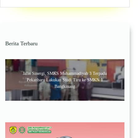
Riau
dan
SMK
Muhammadiyah
3
Terpadu
Pekanbaru
Berita Terbaru
Teken
MoA,
Siap
Tingkatkan
Kompetensi
Jalin Sinergi, SMKS Muhammadiyah 3 Terpadu
Lulusan
Pekanbaru Lakukan Studi Tiru ke SMKN 1
Bangkinang