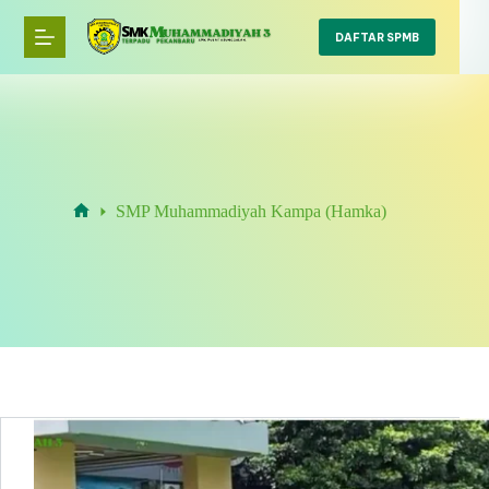
Skip
to
DAFTAR SPMB
content
SMP Muhammadiyah Kampa (Hamka)
Home