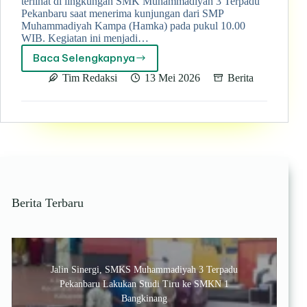
terlihat di lingkungan SMK Muhammadiyah 3 Terpadu
Pekanbaru saat menerima kunjungan dari SMP
Muhammadiyah Kampa (Hamka) pada pukul 10.00
WIB. Kegiatan ini menjadi…
Baca Selengkapnya
SMP
Muhammadiyah
Tim Redaksi
13 Mei 2026
Berita
Kampa
Kunjungi
SMK
Muhammadiyah
3
Terpadu
Pekanbaru,
Pererat
Silaturahmi
Berita Terbaru
dan
Kenalkan
Dunia
Kejuruan
Jalin Sinergi, SMKS Muhammadiyah 3 Terpadu
Pekanbaru Lakukan Studi Tiru ke SMKN 1
Bangkinang