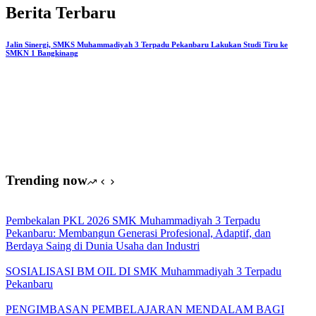
Terpadu
Berita Terbaru
Pekanbaru:
Membangun
Generasi
Jalin Sinergi, SMKS Muhammadiyah 3 Terpadu Pekanbaru Lakukan Studi Tiru ke
SMKN 1 Bangkinang
Profesional,
Adaptif,
dan
Berdaya
Saing
di
Dunia
Usaha
dan
Industri
Trending now
Pembekalan PKL 2026 SMK Muhammadiyah 3 Terpadu
Pekanbaru: Membangun Generasi Profesional, Adaptif, dan
Berdaya Saing di Dunia Usaha dan Industri
SOSIALISASI BM OIL DI SMK Muhammadiyah 3 Terpadu
Pekanbaru
PENGIMBASAN PEMBELAJARAN MENDALAM BAGI