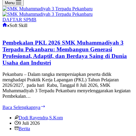
Menu
DAFTAR SPMB
Home
Soft Skill
Pembekalan PKL 2026 SMK Muhammadiyah 3
Terpadu Pekanbaru: Membangun Generasi
Profesional, Adaptif, dan Berdaya Saing di Dunia
Usaha dan Industri
Pekanbaru – Dalam rangka mempersiapkan peserta didik
menghadapi Praktik Kerja Lapangan (PKL) Tahun Pelajaran
2026/2027, pada hari Rabu, Tanggal 8 Juli 2026, SMK
Muhammadiyah 3 Terpadu Pekanbaru menyelenggarakan kegiatan
Pembekalan…
Pembekalan
Baca Selengkapnya
PKL
2026
Dodi Rayendra,S.Kom
SMK
9 Juli 2026
Muhammadiyah
Berita
3