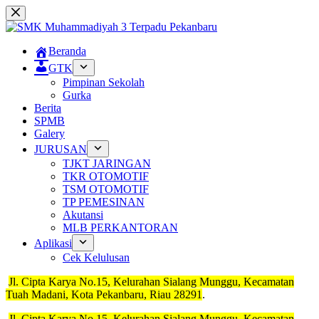
Skip
to
content
Beranda
GTK
Pimpinan Sekolah
Gurka
Berita
SPMB
Galery
JURUSAN
TJKT JARINGAN
TKR OTOMOTIF
TSM OTOMOTIF
TP PEMESINAN
Akutansi
MLB PERKANTORAN
Aplikasi
Cek Kelulusan
Jl. Cipta Karya No.15, Kelurahan Sialang Munggu, Kecamatan
Tuah Madani, Kota Pekanbaru, Riau 28291
.
Jl. Cipta Karya No.15, Kelurahan Sialang Munggu, Kecamatan