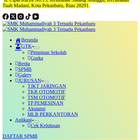
Tuah Madani, Kota Pekanbaru, Riau 28291
.
Beranda
GTK
Pimpinan Sekolah
Gurka
Berita
SPMB
Galery
JURUSAN
TJKT JARINGAN
TKR OTOMOTIF
TSM OTOMOTIF
TP PEMESINAN
Akutansi
MLB PERKANTORAN
Aplikasi
Cek Kelulusan
DAFTAR SPMB