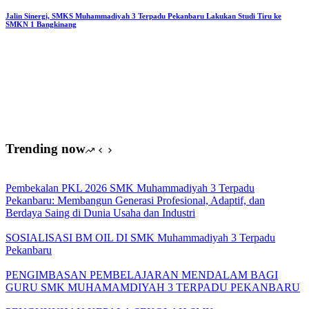
Terpadu
Pekanbaru
Jalin Sinergi, SMKS Muhammadiyah 3 Terpadu Pekanbaru Lakukan Studi Tiru ke
SMKN 1 Bangkinang
Kembangkan
Teaching
Factory
TKR
Trending now
Pembekalan PKL 2026 SMK Muhammadiyah 3 Terpadu
Pekanbaru: Membangun Generasi Profesional, Adaptif, dan
Berdaya Saing di Dunia Usaha dan Industri
SOSIALISASI BM OIL DI SMK Muhammadiyah 3 Terpadu
Pekanbaru
PENGIMBASAN PEMBELAJARAN MENDALAM BAGI
GURU SMK MUHAMAMDIYAH 3 TERPADU PEKANBARU