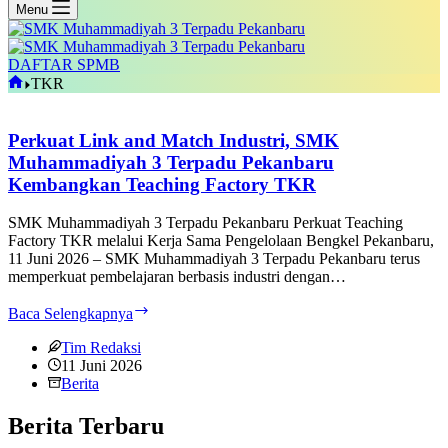
Menu
DAFTAR SPMB
Home
TKR
Perkuat Link and Match Industri, SMK
Muhammadiyah 3 Terpadu Pekanbaru
Kembangkan Teaching Factory TKR
SMK Muhammadiyah 3 Terpadu Pekanbaru Perkuat Teaching
Factory TKR melalui Kerja Sama Pengelolaan Bengkel Pekanbaru,
11 Juni 2026 – SMK Muhammadiyah 3 Terpadu Pekanbaru terus
memperkuat pembelajaran berbasis industri dengan…
Perkuat
Baca Selengkapnya
Link
and
Tim Redaksi
Match
11 Juni 2026
Industri,
Berita
SMK
Muhammadiyah
Berita Terbaru
3