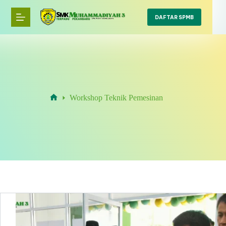
Skip
to
DAFTAR SPMB
content
Workshop Teknik Pemesinan
Home