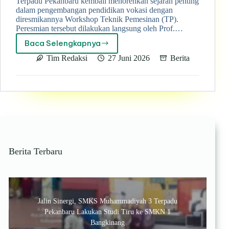
Terpadu Pekanbaru kembali menorehkan sejarah penting
dalam pengembangan pendidikan vokasi dengan
diresmikannya Workshop Teknik Pemesinan (TP).
Peresmian tersebut dilakukan langsung oleh Prof.…
Baca Selengkapnya
Prof.
Dr.
Tim Redaksi
27 Juni 2026
Berita
H.
Muhadjir
Effendy
Resmikan
Workshop
Teknik
Pemesinan
SMK
Muhammadiyah
Berita Terbaru
3
Terpadu
Pekanbaru
Jalin Sinergi, SMKS Muhammadiyah 3 Terpadu
Pekanbaru Lakukan Studi Tiru ke SMKN 1
Bangkinang