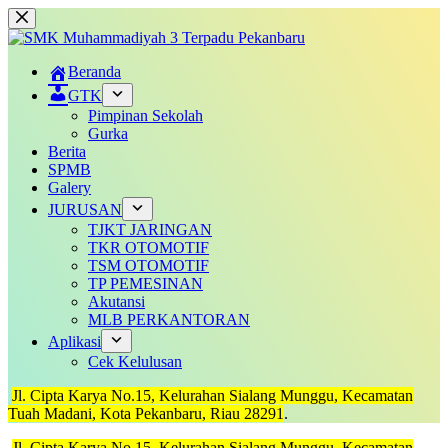
Skip
to
content
Beranda
GTK
Pimpinan Sekolah
Gurka
Berita
SPMB
Galery
JURUSAN
TJKT JARINGAN
TKR OTOMOTIF
TSM OTOMOTIF
TP PEMESINAN
Akutansi
MLB PERKANTORAN
Aplikasi
Cek Kelulusan
Jl. Cipta Karya No.15, Kelurahan Sialang Munggu, Kecamatan
Tuah Madani, Kota Pekanbaru, Riau 28291
.
Jl. Cipta Karya No.15, Kelurahan Sialang Munggu, Kecamatan