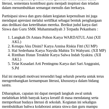
literasi, sementara kontribusi guru menjadi inspirasi dan teladan
dalam menumbuhkan semangat menulis dan berkarya.
Partisipasi siswa dan guru dalam kegiatan kepenulisan ini juga
mendapat apresiasi melalui sertifikat sebagai bentuk penghargaan
atas dedikasi dan keterlibatan mereka. Berikut judul karya dari
Siswa dan Guru SMK Muhammadiyah 3 Terpadu Pekanbaru :
Langkah Di Antara Pohon Karya WARDATUL Aini (XII
AKL)
Kenapa Aku Disini? Karya Annisa Riskia Fitri (XI MP)
Hal Sederhana Karya Naysila Mahira Tri Wahyuni. (XII MP)
Rintihan Hutan Terakhir Karya Salwa Indah Syakira. (XII
AKL)
Telat Kusadari Arti Pentingmu Karya dari Sari Anggraini,
S.Pd
Hal ini menjadi motivasi tersendiri bagi seluruh peserta untuk terus
mengembangkan kemampuan literasi, khususnya dalam bidang
sastra.
Diharapkan, capaian ini dapat menjadi langkah awal untuk
melahirkan lebih banyak karya kreatif di masa mendatang serta
memperkuat budaya literasi di sekolah. Kegiatan ini sekaligus
membuktikan bahwa kolaborasi antara siswa dan guru mampu