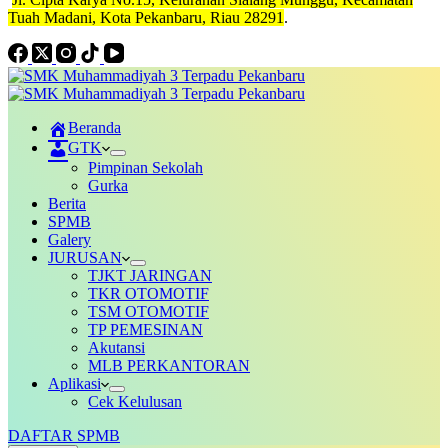
Tuah Madani, Kota Pekanbaru, Riau 28291
.
Beranda
GTK
Pimpinan Sekolah
Gurka
Berita
SPMB
Galery
JURUSAN
TJKT JARINGAN
TKR OTOMOTIF
TSM OTOMOTIF
TP PEMESINAN
Akutansi
MLB PERKANTORAN
Aplikasi
Cek Kelulusan
DAFTAR SPMB