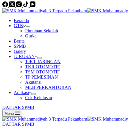
Beranda
GTK
Pimpinan Sekolah
Gurka
Berita
SPMB
Galery
JURUSAN
TJKT JARINGAN
TKR OTOMOTIF
TSM OTOMOTIF
TP PEMESINAN
Akutansi
MLB PERKANTORAN
Aplikasi
Cek Kelulusan
DAFTAR SPMB
Menu
DAFTAR SPMB