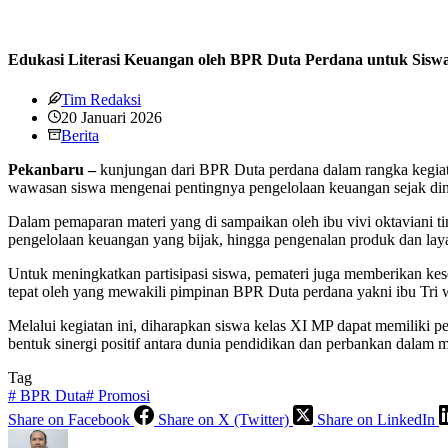
Edukasi Literasi Keuangan oleh BPR Duta Perdana untuk Si
Tim Redaksi
20 Januari 2026
Berita
Pekanbaru
–
kunjungan dari BPR Duta perdana dalam rangka kegiata
wawasan siswa mengenai pentingnya pengelolaan keuangan sejak dini,
Dalam pemaparan materi yang di sampaikan oleh ibu vivi oktaviani ti
pengelolaan keuangan yang bijak, hingga pengenalan produk dan layana
Untuk meningkatkan partisipasi siswa, pemateri juga memberikan ke
tepat oleh yang mewakili pimpinan BPR Duta perdana yakni ibu Tri 
Melalui kegiatan ini, diharapkan siswa kelas XI MP dapat memiliki 
bentuk sinergi positif antara dunia pendidikan dan perbankan dala
Tag
#
BPR Duta
#
Promosi
Share on Facebook
Share on X (Twitter)
Share on LinkedIn