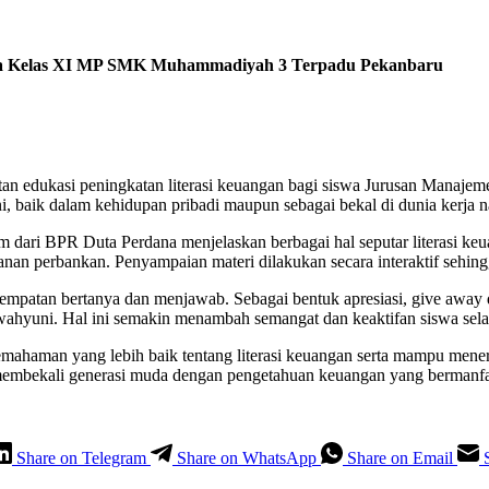
swa Kelas XI MP SMK Muhammadiyah 3 Terpadu Pekanbaru
n edukasi peningkatan literasi keuangan bagi siswa Jurusan Manajem
 baik dalam kehidupan pribadi maupun sebagai bekal di dunia kerja n
m dari BPR Duta Perdana menjelaskan berbagai hal seputar literasi keu
n perbankan. Penyampaian materi dilakukan secara interaktif sehingga 
sempatan bertanya dan menjawab. Sebagai bentuk apresiasi, give away
wahyuni. Hal ini semakin menambah semangat dan keaktifan siswa sela
pemahaman yang lebih baik tentang literasi keuangan serta mampu mene
m membekali generasi muda dengan pengetahuan keuangan yang bermanfa
Share on Telegram
Share on WhatsApp
Share on Email