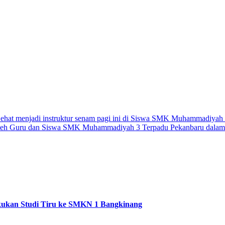
ehat menjadi instruktur senam pagi ini di Siswa SMK Muhammadiyah
uti oleh Guru dan Siswa SMK Muhammadiyah 3 Terpadu Pekanbaru dala
kukan Studi Tiru ke SMKN 1 Bangkinang