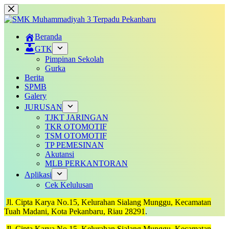
Skip
to
content
Beranda
GTK
Pimpinan Sekolah
Gurka
Berita
SPMB
Galery
JURUSAN
TJKT JARINGAN
TKR OTOMOTIF
TSM OTOMOTIF
TP PEMESINAN
Akutansi
MLB PERKANTORAN
Aplikasi
Cek Kelulusan
Jl. Cipta Karya No.15, Kelurahan Sialang Munggu, Kecamatan
Tuah Madani, Kota Pekanbaru, Riau 28291
.
Jl. Cipta Karya No.15, Kelurahan Sialang Munggu, Kecamatan