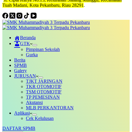
Tuah Madani, Kota Pekanbaru, Riau 28291
.
Beranda
GTK
Pimpinan Sekolah
Gurka
Berita
SPMB
Galery
JURUSAN
TJKT JARINGAN
TKR OTOMOTIF
TSM OTOMOTIF
TP PEMESINAN
Akutansi
MLB PERKANTORAN
Aplikasi
Cek Kelulusan
DAFTAR SPMB