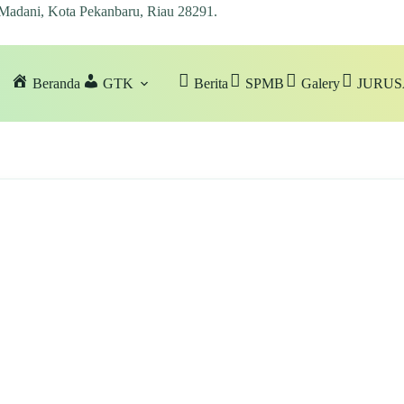
 Madani, Kota Pekanbaru, Riau 28291
.
Beranda
GTK
Berita
SPMB
Galery
JURU