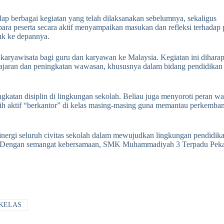
dap berbagai kegiatan yang telah dilaksanakan sebelumnya, sekaligus
ara peserta secara aktif menyampaikan masukan dan refleksi terhadap
uk ke depannya.
 karyawisata bagi guru dan karyawan ke Malaysia. Kegiatan ini diharap
elajaran dan peningkatan wawasan, khususnya dalam bidang pendidikan
tan disiplin di lingkungan sekolah. Beliau juga menyoroti peran wal
ebih aktif “berkantor” di kelas masing-masing guna memantau perkemba
nergi seluruh civitas sekolah dalam mewujudkan lingkungan pendidik
rsama. Dengan semangat kebersamaan, SMK Muhammadiyah 3 Terpadu Pek
KELAS