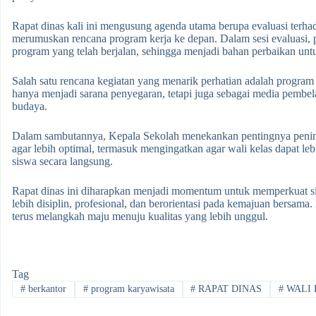
Rapat dinas kali ini mengusung agenda utama berupa evaluasi terha
merumuskan rencana program kerja ke depan. Dalam sesi evaluasi, p
program yang telah berjalan, sehingga menjadi bahan perbaikan unt
Salah satu rencana kegiatan yang menarik perhatian adalah program
hanya menjadi sarana penyegaran, tetapi juga sebagai media pemb
budaya.
Dalam sambutannya, Kepala Sekolah menekankan pentingnya peningka
agar lebih optimal, termasuk mengingatkan agar wali kelas dapat l
siswa secara langsung.
Rapat dinas ini diharapkan menjadi momentum untuk memperkuat si
lebih disiplin, profesional, dan berorientasi pada kemajuan be
terus melangkah maju menuju kualitas yang lebih unggul.
Tag
#
berkantor
#
program karyawisata
#
RAPAT DINAS
#
WALI 