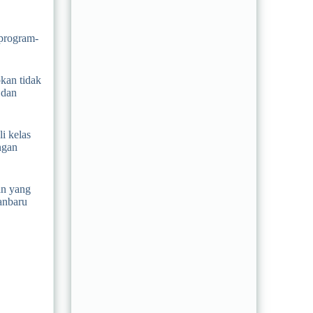
 program-
kan tidak
 dan
i kelas
ngan
an yang
anbaru