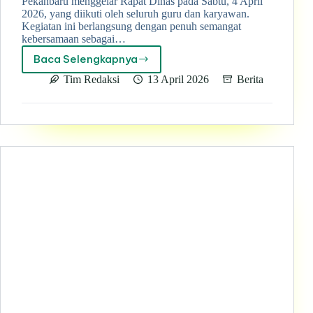
Pekanbaru menggelar Rapat Dinas pada Sabtu, 4 April
2026, yang diikuti oleh seluruh guru dan karyawan.
Kegiatan ini berlangsung dengan penuh semangat
kebersamaan sebagai…
Baca Selengkapnya
Rapat
Dinas
Tim Redaksi
13 April 2026
Berita
SMK
Muhammadiyah
3
Terpadu
Pekanbaru
Perkuat
Evaluasi
dan
Rancang
Program
Masa
Depan