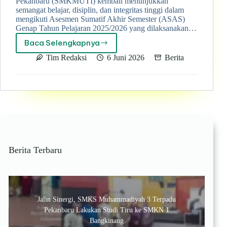
Pekanbaru (SMKMUTI) kembali menunjukkan
semangat belajar, disiplin, dan integritas tinggi dalam
mengikuti Asesmen Sumatif Akhir Semester (ASAS)
Genap Tahun Pelajaran 2025/2026 yang dilaksanakan…
Baca Selengkapnya
ASAS
Genap
Tim Redaksi
6 Juni 2026
Berita
2025/2026
Berbasis
Digital,
Siswa
SMK
Muhammadiyah
3
Terpadu
Pekanbaru
Berita Terbaru
Tunjukkan
Semangat
dan
Integritas
Jalin Sinergi, SMKS Muhammadiyah 3 Terpadu
Pekanbaru Lakukan Studi Tiru ke SMKN 1
Bangkinang