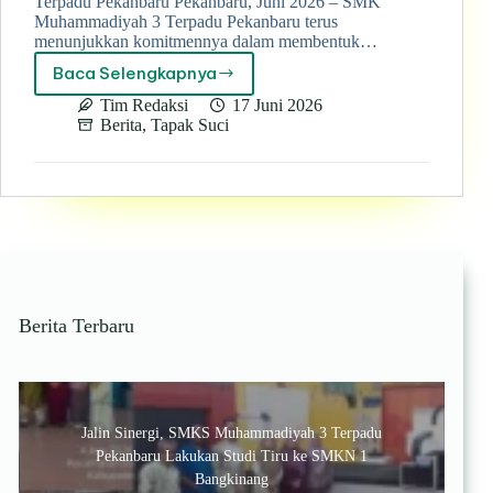
Terpadu Pekanbaru Pekanbaru, Juni 2026 – SMK
Muhammadiyah 3 Terpadu Pekanbaru terus
menunjukkan komitmennya dalam membentuk…
Baca Selengkapnya
Penuh
Semangat,
Tim Redaksi
17 Juni 2026
Siswa
Berita
,
Tapak Suci
SMK
Muhammadiyah
3
Terpadu
Pekanbaru
Ikuti
Asesmen
Tapak
Suci
Berita Terbaru
2026
Jalin Sinergi, SMKS Muhammadiyah 3 Terpadu
Pekanbaru Lakukan Studi Tiru ke SMKN 1
Bangkinang