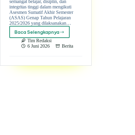
semangat belajar, disiplin, dan
integritas tinggi dalam mengikuti
Asesmen Sumatif Akhir Semester
(ASAS) Genap Tahun Pelajaran
2025/2026 yang dilaksanakan…
Baca Selengkapnya
ASAS
Genap
Tim Redaksi
2025/2026
6 Juni 2026
Berita
Berbasis
Digital,
Siswa
SMK
Muhammadiyah
3
Terpadu
Pekanbaru
Tunjukkan
Semangat
dan
Integritas