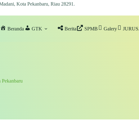
 Madani, Kota Pekanbaru, Riau 28291
.
Beranda
GTK
Berita
SPMB
Galery
JURU
ah Pekanbaru