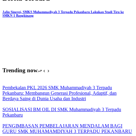
ikuti
oleh
Guru
Jalin Sinergi, SMKS Muhammadiyah 3 Terpadu Pekanbaru Lakukan Studi Tiru ke
SMKN 1 Bangkinang
dan
Siswa
SMK
Muhammadiyah
3
Terpadu
Pekanbaru
dalam
Program
Advance
Trending now
Public
Speaking
&
Pembekalan PKL 2026 SMK Muhammadiyah 3 Terpadu
Competition
Pekanbaru: Membangun Generasi Profesional, Adaptif, dan
Batch
Berdaya Saing di Dunia Usaha dan Industri
4
SOSIALISASI BM OIL DI SMK Muhammadiyah 3 Terpadu
Pekanbaru
PENGIMBASAN PEMBELAJARAN MENDALAM BAGI
GURU SMK MUHAMAMDIYAH 3 TERPADU PEKANBARU