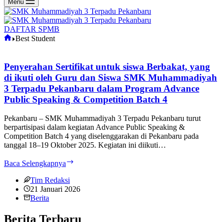
Menu
DAFTAR SPMB
Home
Best Student
Penyerahan Sertifikat untuk siswa Berbakat, yang
di ikuti oleh Guru dan Siswa SMK Muhammadiyah
3 Terpadu Pekanbaru dalam Program Advance
Public Speaking & Competition Batch 4
Pekanbaru – SMK Muhammadiyah 3 Terpadu Pekanbaru turut
berpartisipasi dalam kegiatan Advance Public Speaking &
Competition Batch 4 yang diselenggarakan di Pekanbaru pada
tanggal 18–19 Oktober 2025. Kegiatan ini diikuti…
Penyerahan
Baca Selengkapnya
Sertifikat
untuk
Tim Redaksi
siswa
21 Januari 2026
Berbakat,
Berita
yang
di
Berita Terbaru