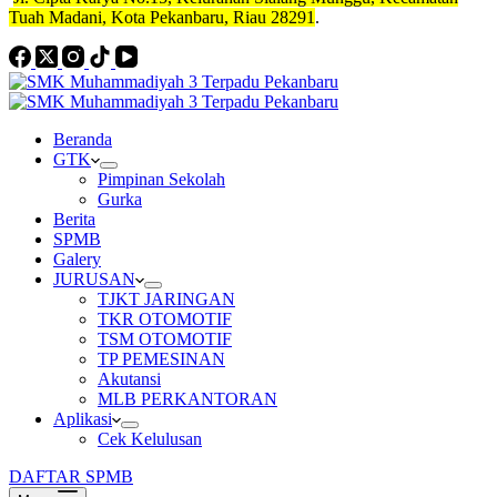
Tuah Madani, Kota Pekanbaru, Riau 28291
.
Beranda
GTK
Pimpinan Sekolah
Gurka
Berita
SPMB
Galery
JURUSAN
TJKT JARINGAN
TKR OTOMOTIF
TSM OTOMOTIF
TP PEMESINAN
Akutansi
MLB PERKANTORAN
Aplikasi
Cek Kelulusan
DAFTAR SPMB