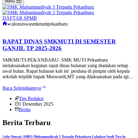
Menu
DAFTAR SPMB
Home
calonsiswasmkmutipekanbaru
RAPAT DINAS SMKMUTI DI SEMESTER
GANJIL TP 2025-2026
SMKMUTI-PEKANBARU- SMK MUTI Pekanbaru
melaksanakan kegiatan rapat dinas bulanan yang diadakan setiap
awal bulan. Rapat bulanan kali ini perdana di pimpin oleh kepala
sekolah terpilih bapak Muswardi,MT yang dilaksanakan pada tgl…
RAPAT
Baca Selengkapnya
DINAS
SMKMUTI
Tim Redaksi
DI
1 Desember 2025
SEMESTER
Berita
GANJIL
TP
Berita Terbaru
2025-
2026
Jalin Sinergi, SMKS Muhammadiyah 3 Terpadu Pekanbaru Lakukan Studi Tiru ke