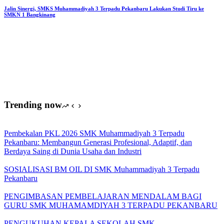
SMK
Jalin Sinergi, SMKS Muhammadiyah 3 Terpadu Pekanbaru Lakukan Studi Tiru ke
SMKN 1 Bangkinang
Muhammadiyah
3
Terpadu
Pekanbaru
Trending now
Pembekalan PKL 2026 SMK Muhammadiyah 3 Terpadu
Pekanbaru: Membangun Generasi Profesional, Adaptif, dan
Berdaya Saing di Dunia Usaha dan Industri
SOSIALISASI BM OIL DI SMK Muhammadiyah 3 Terpadu
Pekanbaru
PENGIMBASAN PEMBELAJARAN MENDALAM BAGI
GURU SMK MUHAMAMDIYAH 3 TERPADU PEKANBARU
PENGUKUHAN KEPALA SEKOLAH SMK