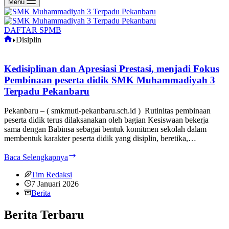
Menu
DAFTAR SPMB
Home
Disiplin
Kedisiplinan dan Apresiasi Prestasi, menjadi Fokus
Pembinaan peserta didik SMK Muhammadiyah 3
Terpadu Pekanbaru
Pekanbaru – ( smkmuti-pekanbaru.sch.id ) Rutinitas pembinaan
peserta didik terus dilaksanakan oleh bagian Kesiswaan bekerja
sama dengan Babinsa sebagai bentuk komitmen sekolah dalam
membentuk karakter peserta didik yang disiplin, beretika,…
Kedisiplinan
Baca Selengkapnya
dan
Apresiasi
Tim Redaksi
Prestasi,
7 Januari 2026
menjadi
Berita
Fokus
Pembinaan
Berita Terbaru
peserta
didik