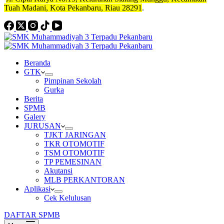
Tuah Madani, Kota Pekanbaru, Riau 28291
.
Beranda
GTK
Pimpinan Sekolah
Gurka
Berita
SPMB
Galery
JURUSAN
TJKT JARINGAN
TKR OTOMOTIF
TSM OTOMOTIF
TP PEMESINAN
Akutansi
MLB PERKANTORAN
Aplikasi
Cek Kelulusan
DAFTAR SPMB