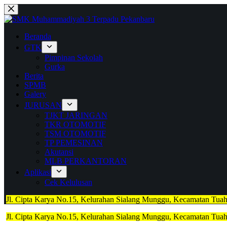
Skip
to
content
Beranda
GTK
Pimpinan Sekolah
Gurka
Berita
SPMB
Galery
JURUSAN
TJKT JARINGAN
TKR OTOMOTIF
TSM OTOMOTIF
TP PEMESINAN
Akutansi
MLB PERKANTORAN
Aplikasi
Cek Kelulusan
Jl. Cipta Karya No.15, Kelurahan Sialang Munggu, Kecamatan Tua
Jl. Cipta Karya No.15, Kelurahan Sialang Munggu, Kecamatan Tua