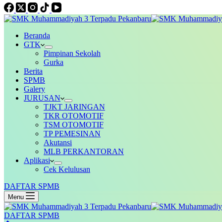
Beranda
GTK
Pimpinan Sekolah
Gurka
Berita
SPMB
Galery
JURUSAN
TJKT JARINGAN
TKR OTOMOTIF
TSM OTOMOTIF
TP PEMESINAN
Akutansi
MLB PERKANTORAN
Aplikasi
Cek Kelulusan
DAFTAR SPMB
Menu
DAFTAR SPMB