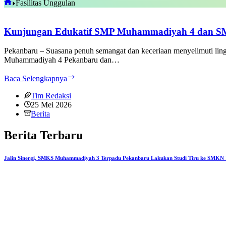
Home
Fasilitas Unggulan
Kunjungan Edukatif SMP Muhammadiyah 4 dan SMP 
Pekanbaru – Suasana penuh semangat dan keceriaan menyelimuti l
Muhammadiyah 4 Pekanbaru dan…
Kunjungan
Baca Selengkapnya
Edukatif
SMP
Tim Redaksi
Muhammadiyah
25 Mei 2026
4
Berita
dan
SMP
Berita Terbaru
IT
Aziziyah,
Siswa
Jalin Sinergi, SMKS Muhammadiyah 3 Terpadu Pekanbaru Lakukan Studi Tiru ke SMKN 
Antusias
Kenali
Fasilitas
Unggulan
di
SMK
Muhammadiyah