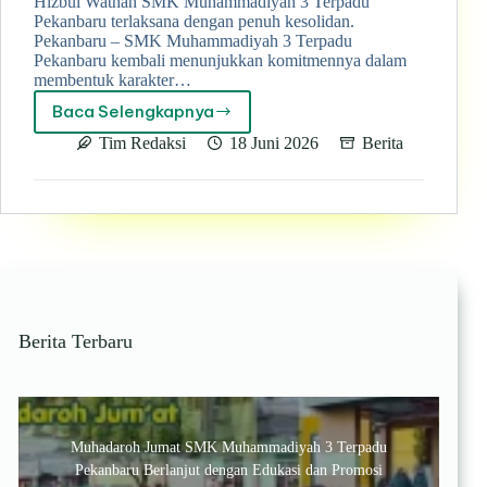
Hizbul Wathan SMK Muhammadiyah 3 Terpadu
Pekanbaru terlaksana dengan penuh kesolidan.
Pekanbaru – SMK Muhammadiyah 3 Terpadu
Pekanbaru kembali menunjukkan komitmennya dalam
membentuk karakter…
Baca Selengkapnya
Kegiatan
perkemahan
Tim Redaksi
18 Juni 2026
Berita
Jumat
Sabtu
ahad
(Perjusahad)
Hizbul
Wathan
SMK
Muhammadiyah
3
Berita Terbaru
Terpadu
Pekanbaru
terlaksana
dengan
penuh
Muhadaroh Jumat SMK Muhammadiyah 3 Terpadu
kesolidan
Pekanbaru Berlanjut dengan Edukasi dan Promosi