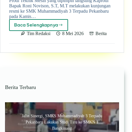
Prodi Teknik Mesin yang dipimpin langsung Kaprodi
Bapak Roni Novison, S.T, M.T melakukan kunjungan
resmi ke SMK Muhammadiyah 3 Terpadu Pekanbaru
pada Kamis…
Baca Selengkapnya
Politeknik
Caltex
Tim Redaksi
8 Mei 2026
Berita
Riau
Kunjungi
SMK
Muhammadiyah
3
Terpadu
Pekanbaru,
Perkuat
Sinergi
Berita Terbaru
Pendidikan
Vokasi
Jalin Sinergi, SMKS Muhammadiyah 3 Terpadu
Pekanbaru Lakukan Studi Tiru ke SMKN 1
Bangkinang