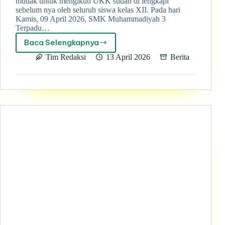
mutlak untuk mengikuti UKK sudah di lengkapi
sebelum nya oleh seluruh siswa kelas XII. Pada hari
Kamis, 09 April 2026, SMK Muhammadiyah 3
Terpadu…
Baca Selengkapnya
Pendaftaran
LSP
Tim Redaksi
13 April 2026
Berita
Ujian
Kompetensi
Kejuruan
2026
telah
dibuka
sebagai
wujud
kesiapan
siswa
menuju
dunia
kerja