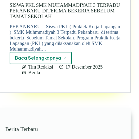
SISWA PKL SMK MUHAMMADIYAH 3 TERPADU
PEKANBARU DITERIMA BEKERJA SEBELUM
TAMAT SEKOLAH
PEKANBARU – Siswa PKL ( Praktek Kerja Lapangan
) SMK Muhmmadiyah 3 Terpadu Pekanbaru di terima
bekerja Sebelum Tamat Sekolah. Program Praktik Kerja
Lapangan (PKL) yang dilaksanakan oleh SMK
Muhammadiyah…
Baca Selengkapnya
SISWA
PKL
Tim Redaksi
17 Desember 2025
SMK
Berita
MUHAMMADIYAH
3
TERPADU
PEKANBARU
DITERIMA
BEKERJA
SEBELUM
TAMAT
SEKOLAH
Berita Terbaru