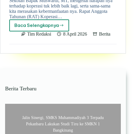
Sekolah Bapak Muswardi, MT, mengenai harapan nya
terhadap koperasi tuk lebih baik lagi, serta sama-sama
kita merasakan kebermanfaatan nya. Rapat Anggota
Tahunan (RAT) Koperasi…
Baca Selengkapnya
Langkah
baru
Tim Redaksi
8 April 2026
Berita
menuju
koperasi
lebih
maju
bersama
koperasi
jasa
syariah
serba
Berita Terbaru
usaha
SMK
Muhammadiyah
3
Terpadu
Jalin Sinergi, SMKS Muhammadiyah 3 Terpadu
Pekanbaru Lakukan Studi Tiru ke SMKN 1
Bangkinang