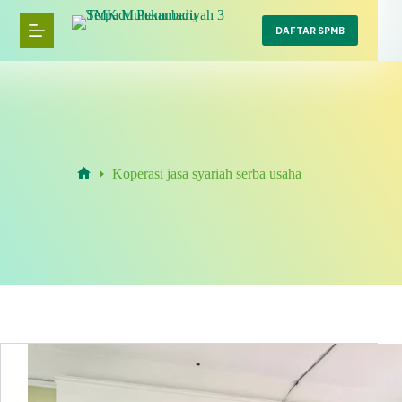
Skip
to
DAFTAR SPMB
content
Koperasi jasa syariah serba usaha
Home