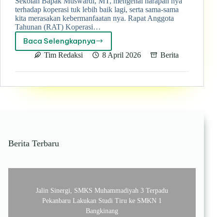
Sekolah Bapak Muswardi, MT, mengenai harapan nya
terhadap koperasi tuk lebih baik lagi, serta sama-sama
kita merasakan kebermanfaatan nya. Rapat Anggota
Tahunan (RAT) Koperasi…
Baca Selengkapnya
Langkah
baru
Tim Redaksi
8 April 2026
Berita
menuju
koperasi
lebih
maju
bersama
koperasi
jasa
syariah
serba
Berita Terbaru
usaha
SMK
Muhammadiyah
3
Terpadu
Jalin Sinergi, SMKS Muhammadiyah 3 Terpadu
Pekanbaru Lakukan Studi Tiru ke SMKN 1
Bangkinang