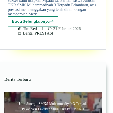
sukses kami ucapkan kepada M. Farhan, siswa Jurusan
TKR SMK Muhammadiyah 3 Terpadu Pekanbaru, atas
prestasi membanggakan yang telah diraih dengan
memperoleh Medali…
Baca Selengkapnya
Prestasi
Membanggakan
Tim Redaksi
21 Februari 2026
!
Berita
,
PRESTASI
Siswa
TKR
SMK
Muhammadiyah
3
Terpadu
Pekanbaru
Meraih
Medali
Berita Terbaru
Perunggu
OlympicAD
8
Nasional
di
Jalin Sinergi, SMKS Muhammadiyah 3 Terpadu
Makasar
Pekanbaru Lakukan Studi Tiru ke SMKN 1