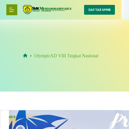
Skip
to
DAFTAR SPMB
content
OlympicAD VIII Tingkat Nasional
Home