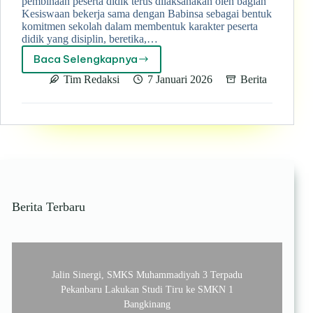
pembinaan peserta didik terus dilaksanakan oleh bagian
Kesiswaan bekerja sama dengan Babinsa sebagai bentuk
komitmen sekolah dalam membentuk karakter peserta
didik yang disiplin, beretika,…
Baca Selengkapnya
Kedisiplinan
dan
Tim Redaksi
7 Januari 2026
Berita
Apresiasi
Prestasi,
menjadi
Fokus
Pembinaan
peserta
didik
SMK
Muhammadiyah
Berita Terbaru
3
Terpadu
Pekanbaru
Jalin Sinergi, SMKS Muhammadiyah 3 Terpadu
Pekanbaru Lakukan Studi Tiru ke SMKN 1
Bangkinang