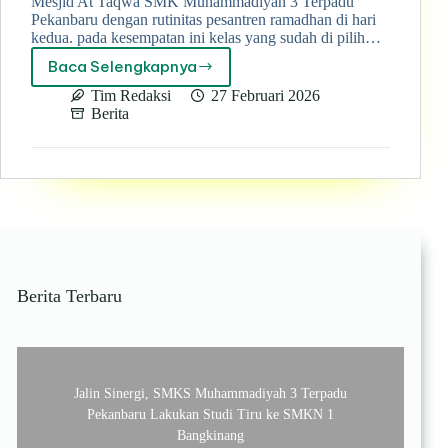
Mesjid At Taqwa SMK Muhammadiyah 3 Terpadu
Pekanbaru dengan rutinitas pesantren ramadhan di hari
kedua. pada kesempatan ini kelas yang sudah di pilih…
Baca Selengkapnya
Kolaborasi
Kelas
Tim Redaksi
27 Februari 2026
XI
Berita
TKR
1
dan
XI
TKJ
3
mengisi
suasana
Pesantren
Berita Terbaru
Ramadhan
hari
kedua
yang
dengan
Jalin Sinergi, SMKS Muhammadiyah 3 Terpadu
maksimal
Pekanbaru Lakukan Studi Tiru ke SMKN 1
dalam
penampilan
Bangkinang