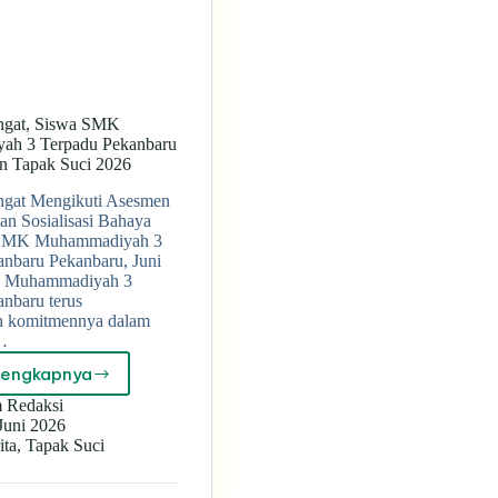
ngat, Siswa SMK
ah 3 Terpadu Pekanbaru
en Tapak Suci 2026
gat Mengikuti Asesmen
an Sosialisasi Bahaya
 SMK Muhammadiyah 3
anbaru Pekanbaru, Juni
 Muhammadiyah 3
nbaru terus
 komitmennya dalam
…
lengkapnya
Penuh
Semangat,
 Redaksi
Siswa
Juni 2026
SMK
ita
,
Tapak Suci
Muhammadiyah
3