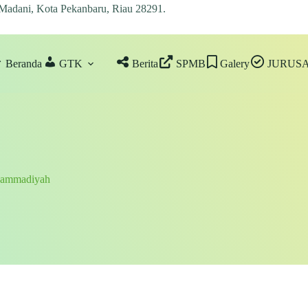
 Madani, Kota Pekanbaru, Riau 28291
.
Beranda
GTK
Berita
SPMB
Galery
JURUS
hammadiyah