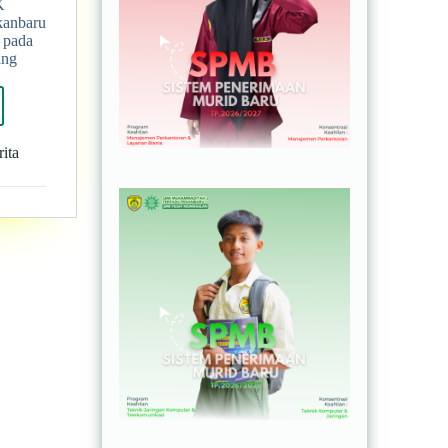
K
kanbaru
 pada
ang
ita
yah