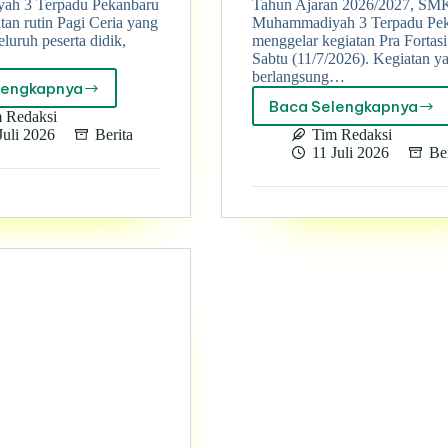
ah 3 Terpadu Pekanbaru
Tahun Ajaran 2026/2027, SM
tan rutin Pagi Ceria yang
Muhammadiyah 3 Terpadu Pe
seluruh peserta didik,
menggelar kegiatan Pra Fortasi
Sabtu (11/7/2026). Kegiatan y
berlangsung…
lengkapnya
Pagi
Baca Selengkapnya
Bangun
Ceria
 Redaksi
Kesan
di
Juli 2026
Berita
Tim Redaksi
Pertama
SMK
11 Juli 2026
Ber
yang
Muhammadiyah
Positif,
3
Pra
Terpadu
Fortasi
Pekanbaru
SMK
Melaksanakan
Muhammadi
Senam
3
Anak
Terpadu
Indonesia
Pekanbaru
Sehat
Berlangsung
dan
Penuh
Motivasi,
Semangat
dan
Budaya
Positif
Sekolah