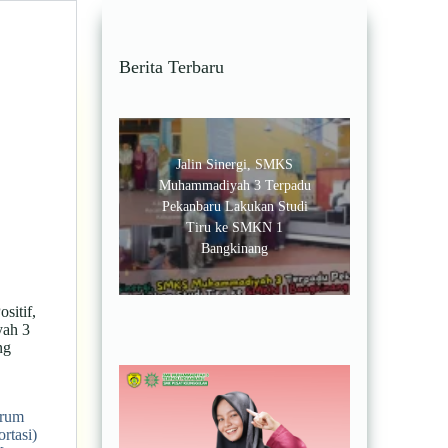
Berita Terbaru
Jalin Sinergi, SMKS
Muhammadiyah 3 Terpadu
Pekanbaru Lakukan Studi
Tiru ke SMKN 1
Bangkinang
sitif,
ah 3
ng
orum
rtasi)