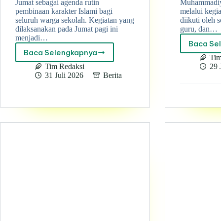
Jumat sebagai agenda rutin
Muhammadiy
pembinaan karakter Islami bagi
melalui kegia
seluruh warga sekolah. Kegiatan yang
diikuti oleh 
dilaksanakan pada Jumat pagi ini
guru, dan…
menjadi…
Baca Se
Baca Selengkapnya
Muhadaroh
Tim
Jumat
Tim Redaksi
29 
SMK
31 Juli 2026
Berita
Muhammadiyah
3
Terpadu
Pekanbaru
Berlanjut
dengan
Edukasi
dan
Promosi
Produk
Cimory