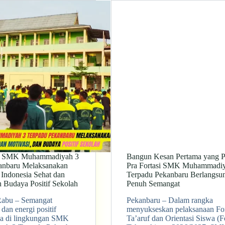
di SMK Muhammadiyah 3
Bangun Kesan Pertama yang Po
anbaru Melaksanakan
Pra Fortasi SMK Muhammadiy
Indonesia Sehat dan
Terpadu Pekanbaru Berlangsu
n Budaya Positif Sekolah
Penuh Semangat
Rabu – Semangat
Pekanbaru – Dalam rangka
dan energi positif
menyukseskan pelaksanaan F
sa di lingkungan SMK
Ta’aruf dan Orientasi Siswa (Fo