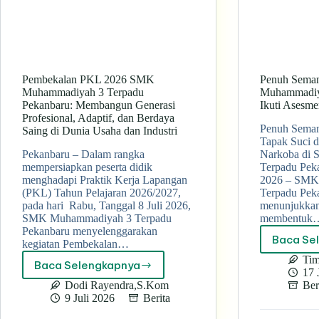
Pembekalan PKL 2026 SMK
Penuh Sema
Muhammadiyah 3 Terpadu
Muhammadiy
Pekanbaru: Membangun Generasi
Ikuti Asesm
Profesional, Adaptif, dan Berdaya
Penuh Seman
Saing di Dunia Usaha dan Industri
Tapak Suci d
Pekanbaru – Dalam rangka
Narkoba di
mempersiapkan peserta didik
Terpadu Pek
menghadapi Praktik Kerja Lapangan
2026 – SMK
(PKL) Tahun Pelajaran 2026/2027,
Terpadu Peka
pada hari Rabu, Tanggal 8 Juli 2026,
menunjukkan
SMK Muhammadiyah 3 Terpadu
membentuk
Pekanbaru menyelenggarakan
Baca Se
kegiatan Pembekalan…
Tim
Baca Selengkapnya
Pembekalan
17 
PKL
Dodi Rayendra,S.Kom
Ber
2026
9 Juli 2026
Berita
SMK