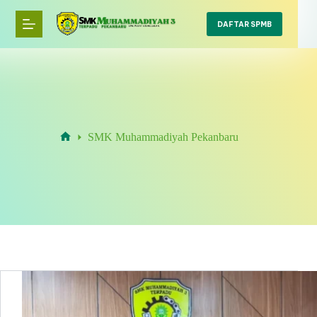
Skip
to
DAFTAR SPMB
content
SMK Muhammadiyah Pekanbaru
Home