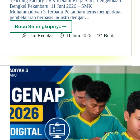
Teaching Factory TKR melalui Kerja Sama Pengelolaan
Bengkel Pekanbaru, 11 Juni 2026 – SMK
Muhammadiyah 3 Terpadu Pekanbaru terus memperkuat
pembelajaran berbasis industri dengan…
Baca Selengkapnya
Perkuat
Link
Tim Redaksi
11 Juni 2026
Berita
and
Match
Industri,
SMK
Muhammadiyah
3
Terpadu
Pekanbaru
Kembangkan
Teaching
Factory
TKR