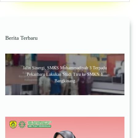
Siswa
SMK
Muhammadiyah
3
Terpadu
Pekanbaru
Berita Terbaru
Tunjukkan
Semangat
dan
Integritas
Jalin Sinergi, SMKS Muhammadiyah 3 Terpadu
Pekanbaru Lakukan Studi Tiru ke SMKN 1
Bangkinang