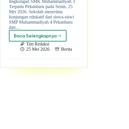
lingkungan SMK Muhammadiyah 3
Terpadu Pekanbaru pada Senin, 25
Mei 2026. Sekolah menerima
kunjungan edukatif dari siswa-siswi
SMP Muhammadiyah 4 Pekanbaru
dan…
Baca Selengkapnya
Kunjungan
Edukatif
Tim Redaksi
SMP
25 Mei 2026
Berita
Muhammadiyah
4
dan
SMP
IT
Aziziyah,
Siswa
Antusias
Kenali
Fasilitas
Unggulan
di
SMK
Muhammadiyah