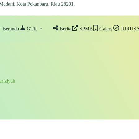
 Madani, Kota Pekanbaru, Riau 28291
.
Beranda
GTK
Berita
SPMB
Galery
JURUS
ziziyah