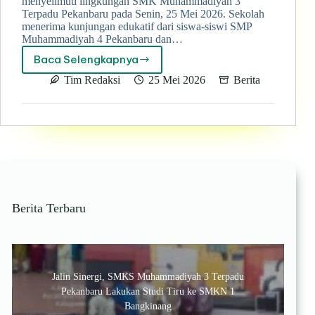
menyelimuti lingkungan SMK Muhammadiyah 3
Terpadu Pekanbaru pada Senin, 25 Mei 2026. Sekolah
menerima kunjungan edukatif dari siswa-siswi SMP
Muhammadiyah 4 Pekanbaru dan…
Baca Selengkapnya
Kunjungan
Edukatif
Tim Redaksi
25 Mei 2026
Berita
SMP
Muhammadiyah
4
dan
SMP
IT
Aziziyah,
Siswa
Antusias
Berita Terbaru
Kenali
Fasilitas
Unggulan
di
SMK
Jalin Sinergi, SMKS Muhammadiyah 3 Terpadu
Muhammadiyah
3
Pekanbaru Lakukan Studi Tiru ke SMKN 1
Terpadu
Bangkinang