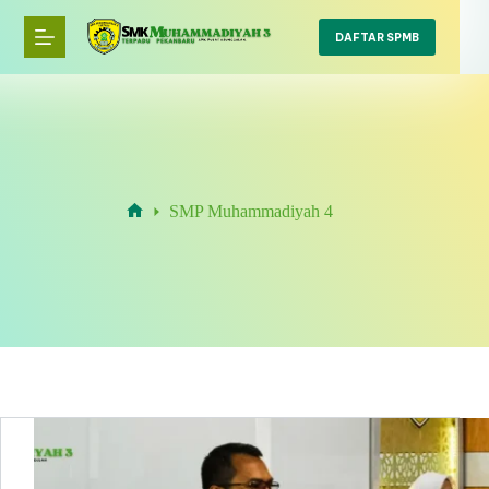
Skip
to
DAFTAR SPMB
content
SMP Muhammadiyah 4
Home