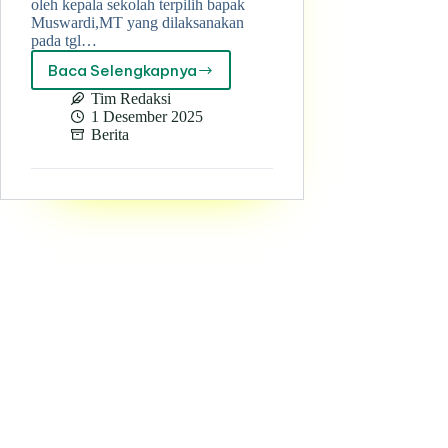
oleh kepala sekolah terpilih bapak
Muswardi,MT yang dilaksanakan
pada tgl…
Baca Selengkapnya
RAPAT
DINAS
Tim Redaksi
SMKMUTI
1 Desember 2025
DI
Berita
SEMESTER
GANJIL
TP
2025-
2026