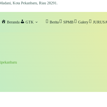
 Madani, Kota Pekanbaru, Riau 28291
.
Beranda
GTK
Berita
SPMB
Galery
JURUS
ipekanbaru