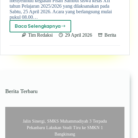
menyelimuti kegiatan Pisah Sambut siswa kelas XII
tahun Pelajaran 2025/2026 yang dilaksanakan pada
Sabtu, 25 April 2026. Acara yang berlangsung mulai
pukul 08.00…
Baca Selengkapnya
Penuh
Haru
Tim Redaksi
29 April 2026
Berita
dan
Kebanggaan,
Pisah
Sambut
Kelas
XII
SMK
Muhammadiyah
3
Berita Terbaru
Pekanbaru
Berlangsung
Khidmat
Jalin Sinergi, SMKS Muhammadiyah 3 Terpadu
Pekanbaru Lakukan Studi Tiru ke SMKN 1
Bangkinang