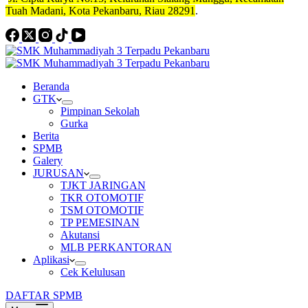
Tuah Madani, Kota Pekanbaru, Riau 28291
.
Beranda
GTK
Pimpinan Sekolah
Gurka
Berita
SPMB
Galery
JURUSAN
TJKT JARINGAN
TKR OTOMOTIF
TSM OTOMOTIF
TP PEMESINAN
Akutansi
MLB PERKANTORAN
Aplikasi
Cek Kelulusan
DAFTAR SPMB