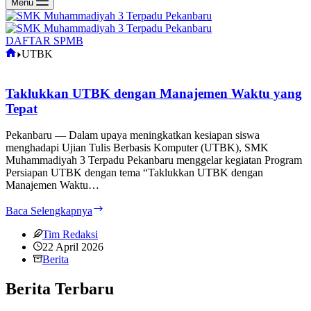
Menu
DAFTAR SPMB
Home
UTBK
Taklukkan UTBK dengan Manajemen Waktu yang
Tepat
Pekanbaru — Dalam upaya meningkatkan kesiapan siswa
menghadapi Ujian Tulis Berbasis Komputer (UTBK), SMK
Muhammadiyah 3 Terpadu Pekanbaru menggelar kegiatan Program
Persiapan UTBK dengan tema “Taklukkan UTBK dengan
Manajemen Waktu…
Taklukkan
Baca Selengkapnya
UTBK
dengan
Tim Redaksi
Manajemen
22 April 2026
Waktu
Berita
yang
Tepat
Berita Terbaru