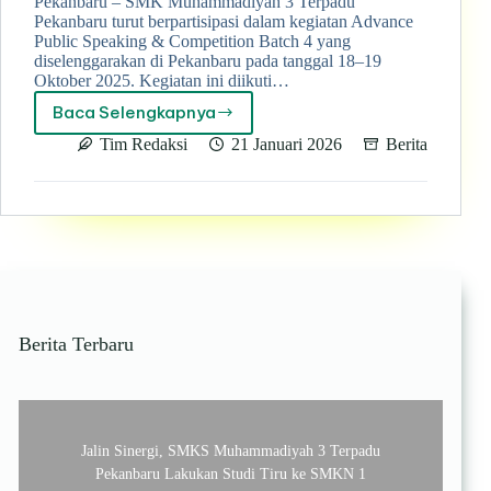
Pekanbaru – SMK Muhammadiyah 3 Terpadu
Pekanbaru turut berpartisipasi dalam kegiatan Advance
Public Speaking & Competition Batch 4 yang
diselenggarakan di Pekanbaru pada tanggal 18–19
Oktober 2025. Kegiatan ini diikuti…
Baca Selengkapnya
Penyerahan
Sertifikat
Tim Redaksi
21 Januari 2026
Berita
untuk
siswa
Berbakat,
yang
di
ikuti
oleh
Guru
dan
Berita Terbaru
Siswa
SMK
Muhammadiyah
3
Terpadu
Jalin Sinergi, SMKS Muhammadiyah 3 Terpadu
Pekanbaru
dalam
Pekanbaru Lakukan Studi Tiru ke SMKN 1