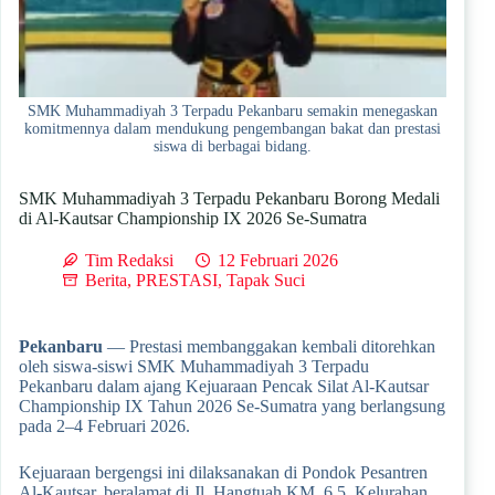
SMK Muhammadiyah 3 Terpadu Pekanbaru semakin menegaskan
komitmennya dalam mendukung pengembangan bakat dan prestasi
siswa di berbagai bidang.
SMK Muhammadiyah 3 Terpadu Pekanbaru Borong Medali
di Al-Kautsar Championship IX 2026 Se-Sumatra
Tim Redaksi
12 Februari 2026
Berita
,
PRESTASI
,
Tapak Suci
Pekanbaru
— Prestasi membanggakan kembali ditorehkan
oleh siswa-siswi SMK Muhammadiyah 3 Terpadu
Pekanbaru dalam ajang Kejuaraan Pencak Silat Al-Kautsar
Championship IX Tahun 2026 Se-Sumatra yang berlangsung
pada 2–4 Februari 2026.
Kejuaraan bergengsi ini dilaksanakan di Pondok Pesantren
Al-Kautsar, beralamat di Jl. Hangtuah KM. 6,5, Kelurahan