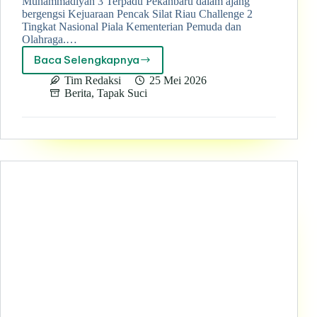
Muhammadiyah 3 Terpadu Pekanbaru dalam ajang
bergengsi Kejuaraan Pencak Silat Riau Challenge 2
Tingkat Nasional Piala Kementerian Pemuda dan
Olahraga.…
Baca Selengkapnya
Keren!
Atlet
Tim Redaksi
25 Mei 2026
Silat
Berita
,
Tapak Suci
SMK
Muhammadiyah
3
Terpadu
Pekanbaru
Raih
Prestasi
Gemilang
di
Ajang
Nasional