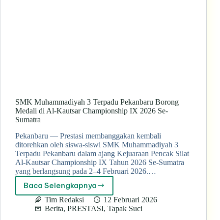
SMK Muhammadiyah 3 Terpadu Pekanbaru Borong
Medali di Al-Kautsar Championship IX 2026 Se-
Sumatra
Pekanbaru — Prestasi membanggakan kembali
ditorehkan oleh siswa-siswi SMK Muhammadiyah 3
Terpadu Pekanbaru dalam ajang Kejuaraan Pencak Silat
Al-Kautsar Championship IX Tahun 2026 Se-Sumatra
yang berlangsung pada 2–4 Februari 2026.…
Baca Selengkapnya
SMK
Muhammadiyah
Tim Redaksi
12 Februari 2026
3
Berita
,
PRESTASI
,
Tapak Suci
Terpadu