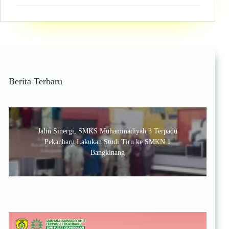
Pekanbaru
Borong
Medali
di
Al-
Kautsar
Championship
IX
Berita Terbaru
2026
Se-
Sumatra
Jalin Sinergi, SMKS Muhammadiyah 3 Terpadu
Pekanbaru Lakukan Studi Tiru ke SMKN 1
Bangkinang